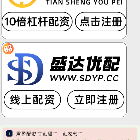
君盈配资 甘蔗甜了，蔗农愁了
1