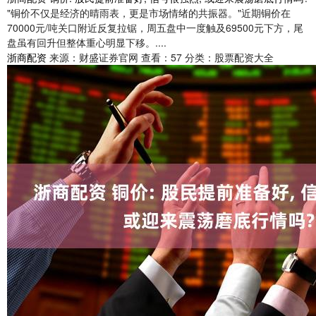
"铜价不仅是经济的晴雨表，更是市场情绪的共振器。"近期铜价在
70000元/吨关口附近反复拉锯，周五盘中一度触及69500元下方，尾
盘虽有回升但整体重心明显下移。....
浙商配资
来源：财盛证券官网
查看：57
分类：股票配资大全