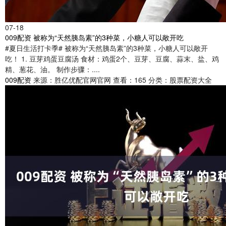
07-18
009配资 被称为“天然胰岛素”的3种菜，小糖人可以敞开吃
#夏日生活打卡季#​ 被称为“天然胰岛素”的3种菜，小糖人可以敞开
吃！ 1. 豆芽鸡蛋豆腐汤 食材：鸡蛋2个、豆芽、豆腐、蒜末、盐、鸡
精、葱花、油。 制作步骤：....
009配资
来源：胜亿优配官网官网
查看：165
分类：股票配资大全