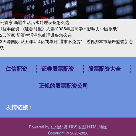
云管家 新疆生活污水处理设备怎么选
1
​益丰配资 《证券时报》入选“2025年度高学术影响力中国报纸”
2
​云管家 新疆生活污水处理设备怎么选
3
​天源国际 从五年414亿罚单到“退市不免责”：透视资本市场严监管新态
势
仁信配资
证券股票配资
股票配资大全
正规的股票配资公司
友情链接：
仁信配资
RSS地图
HTML地图
Powered by
Copyright
© 2023-2026