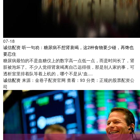
07-18
诚信配资 听一句劝：糖尿病不想肾衰竭，这2种食物要少碰，再馋也
要忍住
糖尿病最怕的不是血糖仪上的数字高一点低一点，而是时间长了，肾
脏被泡坏了。不少人觉得肾衰竭离自己远得很，那是别人家的事，可
透析室里排着队等着上机的，哪个不是从“血....
诚信配资
来源：金巷子配资官网
查看：93
分类：正规的股票配资公
司