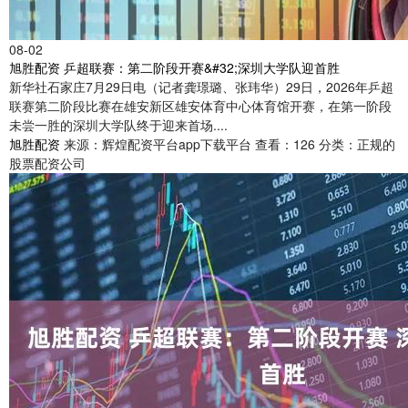
08-02
旭胜配资 乒超联赛：第二阶段开赛&#32;深圳大学队迎首胜
新华社石家庄7月29日电（记者龚璟璐、张玮华）29日，2026年乒超
联赛第二阶段比赛在雄安新区雄安体育中心体育馆开赛，在第一阶段
未尝一胜的深圳大学队终于迎来首场....
旭胜配资
来源：辉煌配资平台app下载平台
查看：126
分类：正规的
股票配资公司