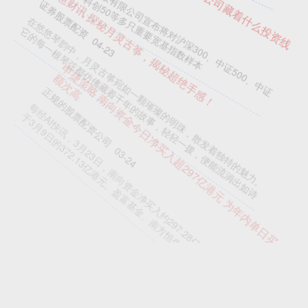
股票配资大全
06-27
日前，上交所与中证指数有限公司宣布将对沪深300、中证500、中证
1000、中证A500、科创50等多只重要宽基指数样本
智慧财讯 探秘月灵古筝，揭秘超绝手感！
证券股票配资
04-23
在悠悠琴韵中，月灵古筝宛如一颗璀璨的明珠，散发着独特的魅力。
它的每一根琴弦都仿佛藏着千年的故事，轻轻一拨，便能流淌出如诗
申捷策略 南向资金今日净买入超297亿港元 为年内单日买入
额次高
正规的股票配资公司
03-24
每经AI快讯，3月23日，南向资金净买入约297.28亿港元，年内仅次
于3月9日的372.13亿港元。盈富基金、南方恒生