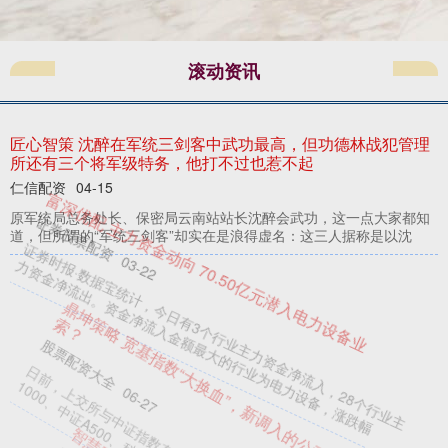
滚动资讯
匠心智策 沈醉在军统三剑客中武功最高，但功德林战犯管理
所还有三个将军级特务，他打不过也惹不起
仁信配资
04-15
原军统局总务处长、保密局云南站站长沈醉会武功，这一点大家都知
道，但所谓的“军统三剑客”却实在是浪得虚名：这三人据称是以沈
富深优配 主力资金动向 70.50亿元潜入电力设备业
证券股票配资
03-22
证券时报·数据宝统计，今日有3个行业主力资金净流入，28个行业主
力资金净流出。资金净流入金额最大的行业为电力设备，涨跌幅
鼎坤策略 宽基指数“大换血”，新调入的公司藏着什么投资线
索？