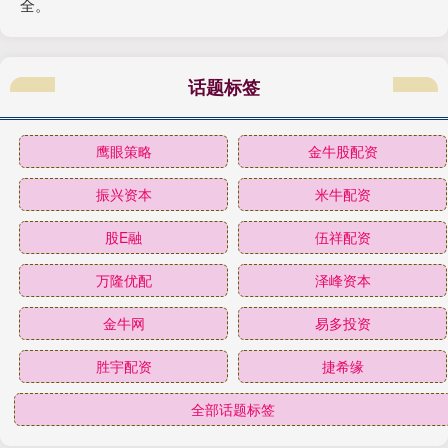
全。
话题标签
鹰眼策略
金牛股配资
振兴资本
米牛配资
股E融
伍祥配资
万隆优配
泽峰资本
金牛网
易多投资
胜宇配资
捷希缘
全部话题标签