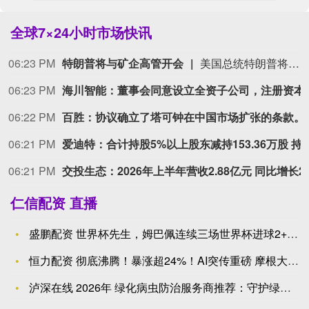
全球7×24小时市场快讯
06:21 PM
06:21 PM
中国稀土：2026年上半年净利润同比增长46.53%
06:21 PM
天邑股份：与中国电信签订家庭FTTR产品框架协议，有效期至
06:20 PM
鲁大师：
06:20 PM
宇树科技回应机器人
仁信配资 直播
盛鹏配资 世界杯先生，姆巴佩连续三场世界杯进球2+为历史第四
恒力配资 彻底沸腾！暴涨超24%！AI突传重磅 摩根大通火线
泸深在线 2026年 绿化病虫防治服务商推荐：守护绿植健康/