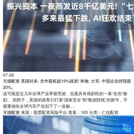
07-26
天猫配资 美国封杀: 含华股权超15%就滚! 奔驰: 大哥, 中国企业持我股
20%。
这可能是近几年全球产业界最荒诞、也最具有戏剧性的一幕“友伤”惨
剧。 前阵子，美国的政客们打着“国家安全”和“数据防线”的旗号，手
握重锤给全球汽车产业划下了一道极....
天猫配资
来源：股票配资风险平台
查看：165
分类：仁信配资