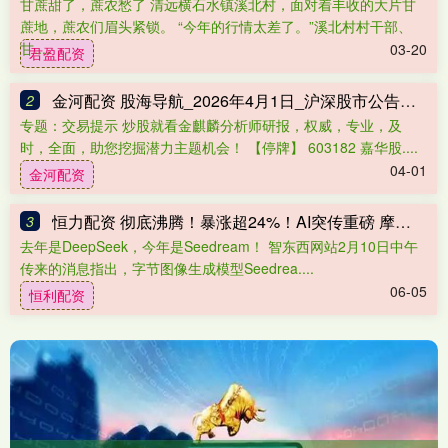
甘蔗甜了，蔗农愁了 清远横石水镇溪北村，面对着丰收的大片甘
蔗地，蔗农们眉头紧锁。 “今年的行情太差了。”溪北村村干部、
甘....
03-20
君盈配资
金河配资 股海导航_2026年4月1日_沪深股市公告与交易提示
2
专题：交易提示 炒股就看金麒麟分析师研报，权威，专业，及
时，全面，助您挖掘潜力主题机会！ 【停牌】 603182 嘉华股....
04-01
金河配资
恒力配资 彻底沸腾！暴涨超24%！AI突传重磅 摩根大通火线发声！
3
去年是DeepSeek，今年是Seedream！ 智东西网站2月10日中午
传来的消息指出，字节图像生成模型Seedrea....
06-05
恒利配资